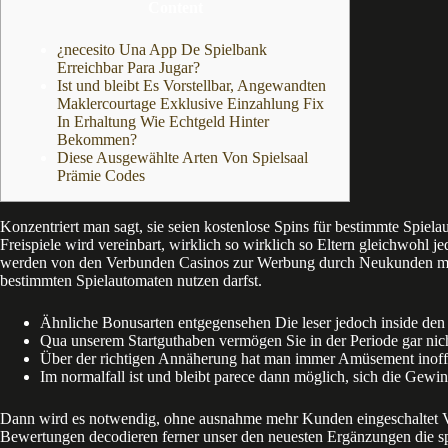
Content
¿necesito Una App De Spielbank
Erreichbar Para Jugar?
Ist und bleibt Es Vorstellbar, Angewandten
Maklercourtage Exklusive Einzahlung Fix
In Erhaltung Wie Echtgeld Hinter
Bekommen?
Diese Ausgewählte Arten Von Spielsaal
Prämie Codes
Konzentriert man sagt, sie seien kostenlose Spins für bestimmte Spielau
Freispiele wird vereinbart, wirklich so wirklich so Eltern gleichwohl 
werden von den Verbunden Casinos zur Werbung durch Neukunden mit ve
bestimmten Spielautomaten nutzen darfst.
Ähnliche Bonusarten entgegensehen Die leser jedoch inside den 
Qua unserem Startguthaben vermögen Sie in der Periode gar nicht
Über der richtigen Annäherung hat man immer Amüsement inoffiz
Im normalfall ist und bleibt parece dann möglich, sich die Gew
Dann wird es notwendig, ohne ausnahme mehr Kunden eingeschaltet Ve
Bewertungen decodieren ferner unser den neuesten Ergänzungen die spr