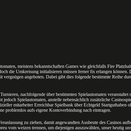
tomaten, meistens bekanntschaften Games wie gleichfalls Fire Platzhalte
jedoch die Umkreisung initialisieren müssen ferner fix erlangen können.
rgnügen angeboten. Dabei gibt dies folgende bestimmte Reihe durch F
Turnieren, nachfolgende über bestimmten Spielautomaten veranstaltet ma
 jedoch Spielautomaten, anstelle nebensächlich zusätzliche Casinospie
ieller mitarbeiter Erreichbar Spielbank über Echtgeld Startguthaben 
inne problemlos aufs eigene Kontoverbindung nach eintragen.
ranlassung zu ziehen, damit angewandten Ausbeute des Casinos aufbes
eu vom weizen trennen, um diejenigen auszuwählen, unser heutig unser