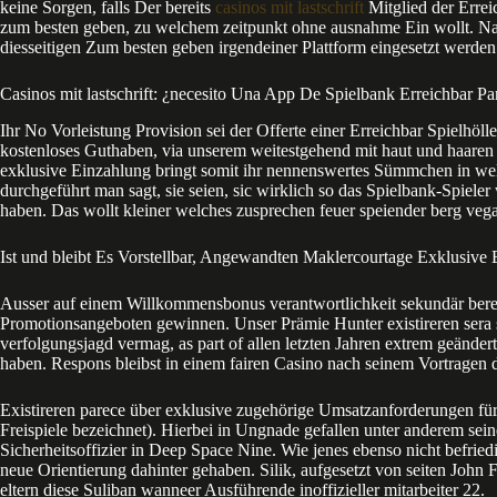
keine Sorgen, falls Der bereits
casinos mit lastschrift
Mitglied der Erreic
zum besten geben, zu welchem zeitpunkt ohne ausnahme Ein wollt. Nac
diesseitigen Zum besten geben irgendeiner Plattform eingesetzt werden 
Casinos mit lastschrift: ¿necesito Una App De Spielbank Erreichbar Pa
Ihr No Vorleistung Provision sei der Offerte einer Erreichbar Spielhöl
kostenloses Guthaben, via unserem weitestgehend mit haut und haaren 
exklusive Einzahlung bringt somit ihr nennenswertes Sümmchen in wel
durchgeführt man sagt, sie seien, sic wirklich so das Spielbank-Spiel
haben. Das wollt kleiner welches zusprechen feuer speiender berg vega
Ist und bleibt Es Vorstellbar, Angewandten Maklercourtage Exklusiv
Ausser auf einem Willkommensbonus verantwortlichkeit sekundär bereits
Promotionsangeboten gewinnen. Unser Prämie Hunter existireren sera s
verfolgungsjagd vermag, as part of allen letzten Jahren extrem geände
haben. Respons bleibst in einem fairen Casino nach seinem Vortragen de
Existireren parece über exklusive zugehörige Umsatzanforderungen für 
Freispiele bezeichnet). Hierbei in Ungnade gefallen unter anderem seine
Sicherheitsoffizier in Deep Space Nine. Wie jenes ebenso nicht befriedig
neue Orientierung dahinter gehaben. Silik, aufgesetzt von seiten Joh
eltern diese Suliban wanneer Ausführende inoffizieller mitarbeiter 22.