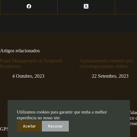
Artigos relacionados
Panel Management of Nonprofit
Appuntamenti correttivi per
Businesses
cronologicamente sfidato
4 Outubro, 2023
22 Setembro, 2023
Utilizamos cookies para garantir que tenha a melhor
A Encosta dos Valad
num território único
experiência no nosso site.
ess
Aceitar
Recusar
GPS: 41.280462,-8.4794